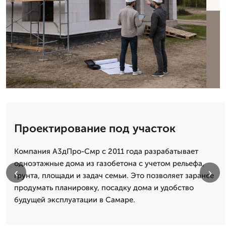
Проектирование под участок
Компания А3дПро-Смр с 2011 года разрабатывает
одноэтажные дома из газобетона с учетом рельефа,
‹
›
грунта, площади и задач семьи. Это позволяет заранее
продумать планировку, посадку дома и удобство
будущей эксплуатации в Самаре.